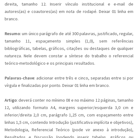
direita, tamanho 12. Inserir vínculo institucional e e-mail de
autores(as) e coautores(as) em nota de rodapé. Deixar 01 linha em
branco.
Resumo
: um único parágrafo de até 300 palavras, justificado, regular,
tamanho 11, espaçamento simples (1,0), sem referências
bibliográficas, tabelas, gráficos, citações ou destaques de qualquer
natureza. Nele devem constar a síntese do trabalho o referencial
teórico-metodológico e os principais resultados.
Palavras-chave
: adicionar entre três e cinco, separadas entre si por
vírgula e finalizadas por ponto. Deixar 01 linha em branco.
Artigo
: deverá conter no mínimo 08 e no máximo 12 páginas, tamanho
12, utilizando formato A4, margens superior/esquerda 3,0 cm e
inferior/direita 2,0 cm, parágrafo 1,25 cm, com espaçamento entre
linhas 1,5 cm, contendo Introdução (justificativa implícita e objetivos),
Metodologia, Referencial Teórico (pode vir anexo à introdução),
Resultados e Discussão (podendo inserir tabelas, gráficos ou