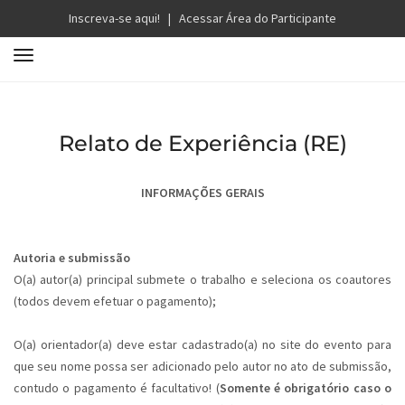
Inscreva-se aqui!
|
Acessar Área do Participante
T
o
g
g
Relato de Experiência (RE)
l
e
n
INFORMAÇÕES GERAIS
a
v
i
Autoria e submissão
g
O(a) autor(a) principal submete o trabalho e seleciona os coautores
a
(todos devem efetuar o pagamento);
t
i
O(a) orientador(a) deve estar cadastrado(a) no site do evento para
o
que seu nome possa ser adicionado pelo autor no ato de submissão,
n
contudo o pagamento é facultativo! (
Somente é obrigatório caso o