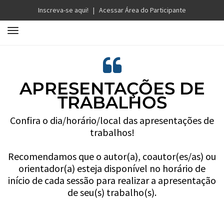
Inscreva-se aqui!
|
Acessar Área do Participante
T
o
g
g
l
APRESENTAÇÕES DE
e
TRABALHOS
n
a
Confira o dia/horário/local das apresentações de
v
trabalhos!
i
g
Recomendamos que o autor(a), coautor(es/as) ou
a
orientador(a) esteja disponível no horário de
t
início de cada sessão para realizar a apresentação
i
de seu(s) trabalho(s).
o
n