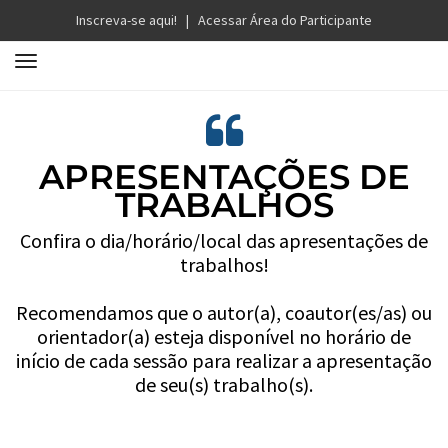
Inscreva-se aqui!
|
Acessar Área do Participante
T
o
g
g
l
APRESENTAÇÕES DE
e
TRABALHOS
n
a
Confira o dia/horário/local das apresentações de
v
trabalhos!
i
g
Recomendamos que o autor(a), coautor(es/as) ou
a
orientador(a) esteja disponível no horário de
t
início de cada sessão para realizar a apresentação
i
de seu(s) trabalho(s).
o
n